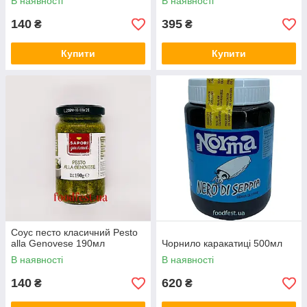
В наявності
В наявності
140
395
₴
₴
Купити
Купити
Соус песто класичний Pesto
alla Genovese 190мл
Чорнило каракатиці 500мл
В наявності
В наявності
140
620
₴
₴