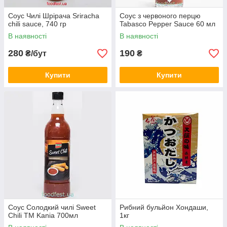
Соус Чилі Шрірача Sriracha
Соус з червоного перцю
chili sauce, 740 гр
Tabasco Pepper Sauce 60 мл
В наявності
В наявності
280
190
₴/бут
₴
Купити
Купити
Соус Солодкий чилі Sweet
Рибний бульйон Хондаши,
Chili TM Kania 700мл
1кг