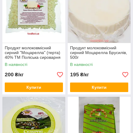
Продукт молоковмісний
Продукт молоковмісний
сирний "Моцарелла" (терта)
сирний Моцарелла Брусилів,
40% ТМ Поліська сироварня
500г
1кг
В наявності
В наявності
200
195
₴/кг
₴/кг
Купити
Купити