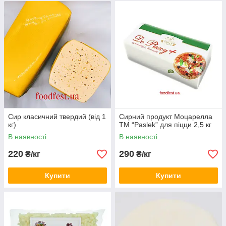
Сир класичний твердий (від 1
Сирний продукт Моцарелла
кг)
ТМ “Paslek” для піцци 2,5 кг
В наявності
В наявності
220
290
₴/кг
₴/кг
Купити
Купити