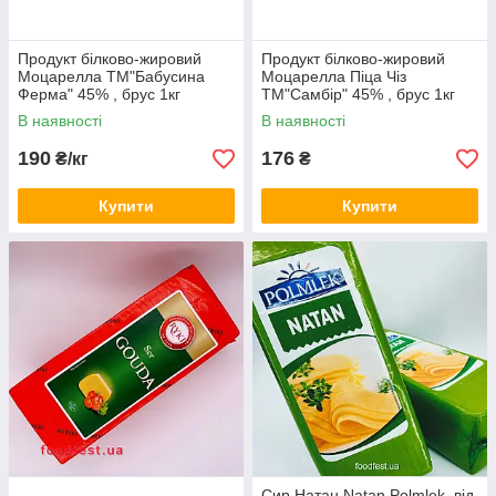
Продукт білково-жировий
Продукт білково-жировий
Моцарелла ТМ"Бабусина
Моцарелла Піца Чіз
Ферма" 45% , брус 1кг
ТМ"Самбір" 45% , брус 1кг
(ваговий)
В наявності
В наявності
190
176
₴/кг
₴
Купити
Купити
Сир Натан Natan Polmlek, від