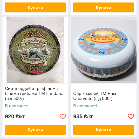
Купити
Купити
Сир твердий з трюфілем і
білими грибами TM Landana
Сир козиний TM Frico
(від 500г)
Chervette (від 500г)
В наявності
В наявності
920
935
₴/кг
₴/кг
Купити
Купити