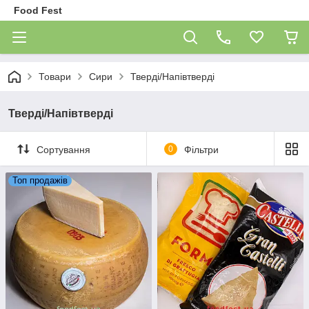
Food Fest
Товари
Сири
Тверді/Напівтверді
Тверді/Напівтверді
Сортування
0
Фільтри
Топ продажів