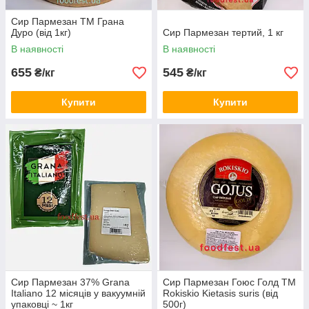
Сир Пармезан ТМ Грана
Дуро (від 1кг)
Сир Пармезан тертий, 1 кг
В наявності
В наявності
655
545
₴/кг
₴/кг
Купити
Купити
Сир Пармезан 37% Grana
Сир Пармезан Гоюс Голд ТМ
Italiano 12 місяців у вакуумній
Rokiskio Kietasis suris (від
упаковці ~ 1кг
500г)