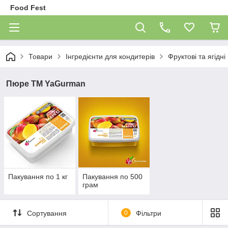
Food Fest
Товари
Інгредієнти для кондитерів
Фруктові та ягідн
Пюре ТМ YaGurman
Пакування по 1 кг
Пакування по 500
грам
Сортування
0
Фільтри