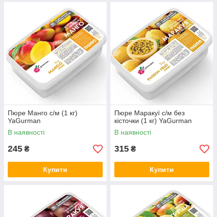
Пюре Манго с/м (1 кг)
Пюре Маракуї с/м без
YaGurman
кісточки (1 кг) YaGurman
В наявності
В наявності
245
315
₴
₴
Купити
Купити