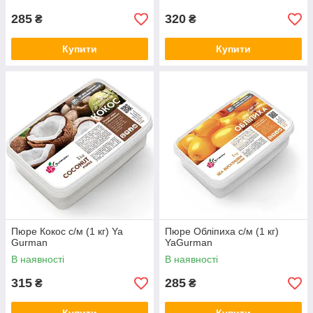
285
320
₴
₴
Купити
Купити
Пюре Кокос с/м (1 кг) Ya
Пюре Обліпиха с/м (1 кг)
Gurman
YaGurman
В наявності
В наявності
315
285
₴
₴