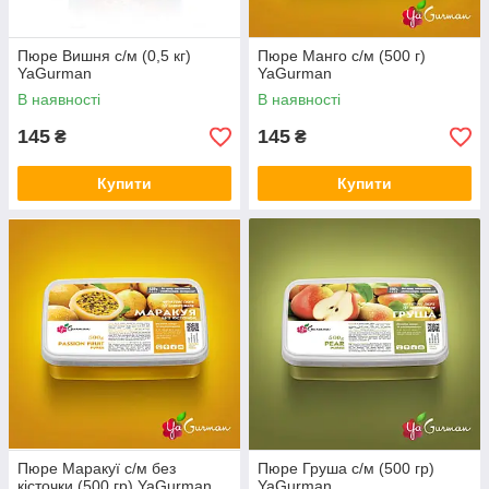
Пюре Вишня с/м (0,5 кг)
Пюре Манго с/м (500 г)
YaGurman
YaGurman
В наявності
В наявності
145
145
₴
₴
Купити
Купити
Пюре Маракуї с/м без
Пюре Груша с/м (500 гр)
кісточки (500 гр) YaGurman
YaGurman