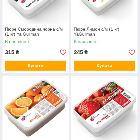
Пюре Смородина чорна с/м
Пюре Лимон с/м (1 кг)
(1 кг) Ya Gurman
YaGurman
В наявності
В наявності
315
245
₴
₴
Купити
Купити