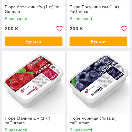
Пюре Апельсин с/м (1 кг) Ya
Пюре Полуниця с/м (1 кг)
Gurman
YaGurman
В наявності
В наявності
200
200
₴
₴
Купити
Купити
Пюре Малина с/м (1 кг)
Пюре Чорниця с/м (1 кг)
YaGurman
YaGurman
В наявності
В наявності