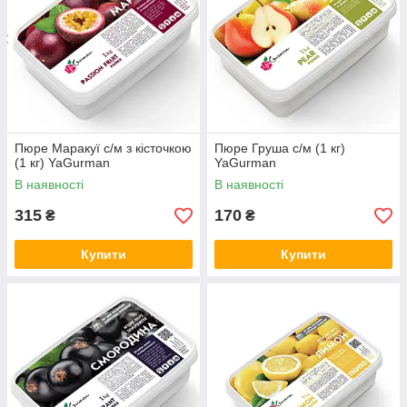
Пюре Маракуї с/м з кісточкою
Пюре Груша с/м (1 кг)
(1 кг) YaGurman
YaGurman
В наявності
В наявності
315
170
₴
₴
Купити
Купити