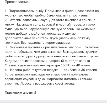
Приготовление:
1. Подготавливаем рыбу. Промываем филе и разрезаем на
кусочки так, чтобы удобно было класть на противень.
2. Готовим сливочный соус. Для этого выливаем сливки в
миску. Насыпаем соль, красный и черный перец, а также
сушеную либо нарубленную свежую зелень. По желанию
можно добавить майонез, кориандр и другие
дополнительные усилители вкуса (например, ложечку
горчицы). Все тщательно перемешиваем.
3. Смазываем противень растительным маслом. Его можно
налить побольше, чем для выпечки. Выкладываем кусочки
рыбы плотно друг к другу, заливаем все сливочным соусом.
Кидаем перчик горошком и лавровый лист для запаха.
Ставим в духовку при температуре 150°С на 40 минут.
4. Червона риба готується швидко — приблизно 30 хвилин.
Готові шматочки викладаємо в тарілочки і поливають
вершковим соусом з дека. Нарізаємо лимончик і свіжий
укропчик. Лосось у вершковому соусі готова.
Приємного апетиту!