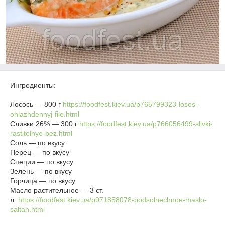
Ингредиенты:
Лосось — 800 г
https://foodfest.kiev.ua/p765799323-losos-
ohlazhdennyj-file.html
Сливки 26% — 300 г
https://foodfest.kiev.ua/p766056499-slivki-
rastitelnye-bez.html
Соль — по вкусу
Перец — по вкусу
Специи — по вкусу
Зелень — по вкусу
Горчица — по вкусу
Масло растительное — 3 ст.
л.
https://foodfest.kiev.ua/p971858078-podsolnechnoe-maslo-
saltan.html