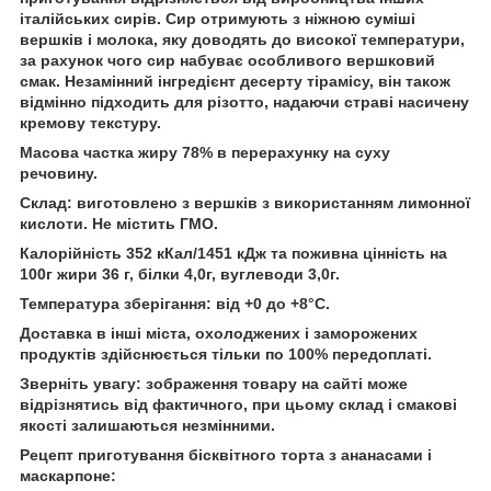
італійських сирів. Сир отримують з ніжною суміші
вершків і молока, яку доводять до високої температури,
за рахунок чого сир набуває особливого вершковий
смак. Незамінний інгредієнт десерту тірамісу, він також
відмінно підходить для різотто, надаючи страві насичену
кремову текстуру.
Масова частка жиру 78% в перерахунку на суху
речовину.
Склад: виготовлено з вершків з використанням лимонної
кислоти. Не містить ГМО.
Калорійність 352 кКал/
1451 кДж
та поживна цінність на
100г жири 36 г, білки 4,0г, вуглеводи 3,0г.
Температура зберігання: від +0 до +8°C.
Доставка в інші міста, охолоджених і заморожених
продуктів здійснюється тільки по 100% передоплаті.
Зверніть увагу: зображення товару на сайті може
відрізнятись від фактичного, при цьому склад і смакові
якості залишаються незмінними.
Рецепт приготування бісквітного торта з ананасами і
маскарпоне: