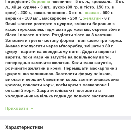
Інгредієнти:
борошно
пшеничне - 5 ст. л., крохмаль - 3 ст.
л., яйце куряче - 3 шт., цукор (80 гр. в тісто, 150 гр. в
крем) - 230 г., какао-порошок - 3 ст. л.,
ананас
- 500 г.,
вершки - 100 мл., маскарпоне - 250 г.,
желатин
- 6 г.
Яєчні жовтки розтерти з цукром, змішати борошно з
какао і крохмалем, підмішати до жовтків, окремо збити
білки і ввести в тісто. Розділити тісто на 3 частини.
Заповнити третю частину форми і випікаємо три коржа.
Ананас пропустити через м'ясорубку, змішати з 80 г.
цукру і варити на середньому вогні. Додати вершки і
варити, поки маса не загустіє на повільному вогні,
попередньо замочити желатин. Коли маса загустіє,
розчинити желатин в кремі. Перемішати маскарпоне з
цукром, що залишився. Застелити форму плівкою,
викласти перший бісквітний корж, залити ананасовим
кремом, покласти корж, потім крем з маскарпоне і
останній корж. Закрити плівкою і поставити в
холодильник на кілька годин до повного застигання.
Приховати
Характеристики