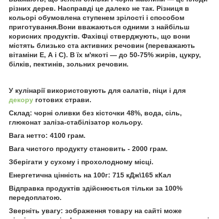
різних дерев. Насправді це далеко не так. Різниця в
кольорі обумовлена ступенем зрілості і способом
приготування.Вони вважаються одними з найбільш
корисних продуктів. Фахівці стверджують, що вони
містять близько ста активних речовин (переважають
вітаміни Е, А і С). В їх м'якоті — до 50-75% жирів, цукру,
білків, пектинів, зольних речовин.
У кулінарії використовують для салатів, піци і для
декору
готових страви.
Склад: чорні оливки без кісточки 48%, вода, сіль,
глюконат заліза-стабілізатор кольору.
Вага нетто: 4100 грам.
Вага чистого продукту становить - 2000 грам.
Зберігати у сухому і прохолодному місці.
Енергетична цінність на 100г: 715 кДж\165 кКал
Відправка продуктів здійснюється тільки за 100%
передоплатою.
Зверніть увагу: зображення товару на сайті може