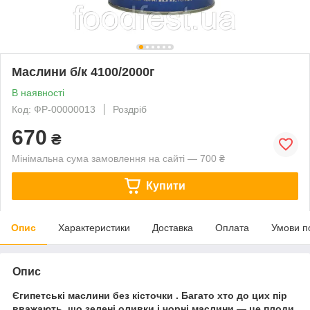
Маслини б/к 4100/2000г
В наявності
Код: ФР-00000013
Роздріб
670
₴
Мінімальна сума замовлення на сайті — 700 ₴
Купити
Опис
Характеристики
Доставка
Оплата
Умови п
Опис
Єгипетські маслини без кісточки . Багато хто до цих пір
вважають, що зелені оливки і чорні маслини — це плоди