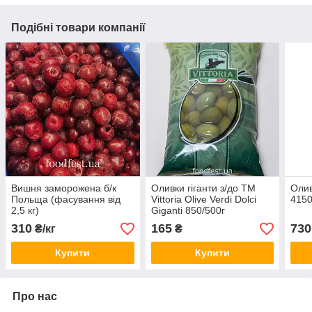
Подібні товари компанії
Вишня заморожена б/к
Оливки гіганти з/до ТМ
Олив
Польща (фасування від
Vittoria Olive Verdi Dolci
4150
2,5 кг)
Giganti 850/500г
310
165
730
₴/кг
₴
Купити
Купити
Про нас