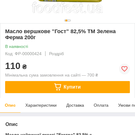
Масло вершкове "Гост" 82,5% ТМ Зелена
Ферма 200г
В наявності
Код: ФР-00000424
Роздріб
110
₴
Мінімальна сума замовлення на сайті — 700 ₴
Купити
Опис
Характеристики
Доставка
Оплата
Умови п
Опис
Масло найвищої якості "Екстра" 82,5% є