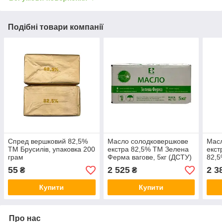
Подібні товари компанії
Спред вершковий 82,5%
Масло солодковершкове
Мас
ТМ Брусилів, упаковка 200
екстра 82,5% ТМ Зелена
екст
грам
Ферма вагове, 5кг (ДСТУ)
82,5
4399
55
2 525
2 3
₴
₴
Купити
Купити
Про нас