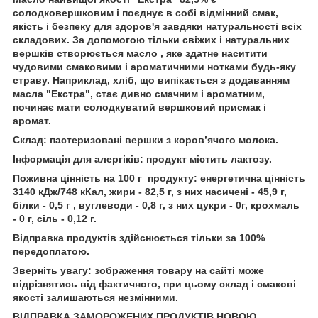
солодковершковим і поєднує в собі відмінний смак,
якість і безпеку для здоров'я завдяки натуральності всіх
складових. За допомогою тільки свіжих і натуральних
вершків створюється масло , яке здатне наситити
чудовими смаковими і ароматичними нотками будь-яку
страву. Наприклад, хліб, що випікається з додаванням
масла "Екстра", стає дивно смачним і ароматним,
починає мати солодкуватий вершковий присмак і
аромат.
Склад: пастеризовані вершки з коров’ячого молока.
Інформація для алергіків: продукт містить лактозу.
Поживна цінність на 100 г продукту: енергетична цінність
3140 кДж/748 кКал, жири - 82,5 г, з них насичені - 45,9 г,
білки - 0,5 г , вуглеводи - 0,8 г, з них цукри - 0г, крохмаль
- 0 г, сіль - 0,12 г.
Відправка продуктів здійснюється тільки за 100%
передоплатою.
Зверніть увагу: зображення товару на сайті може
відрізнятись від фактичного, при цьому склад і смакові
якості залишаються незмінними.
ВІДПРАВКА ЗАМОРОЖЕНИХ ПРОДУКТІВ НОВОЮ