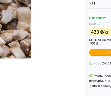
кг)
В наявності
Код:
ФР-0000
430 ₴/кг
Мінімальна су
700 ₴
Ку
+380 (67) 1
передбачено 
даного товару