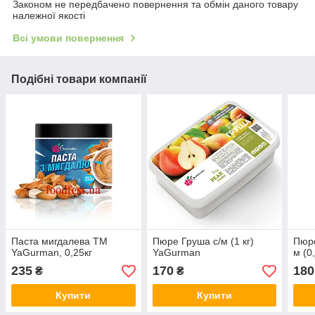
Законом не передбачено повернення та обмін даного товару
належної якості
Всі умови повернення
Подібні товари компанії
Паста мигдалева ТМ
Пюре Груша с/м (1 кг)
Пюре
YaGurman, 0,25кг
YaGurman
м (0
235
170
180
₴
₴
Купити
Купити