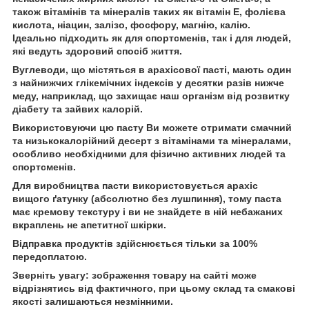
також вітамінів та мінералів таких як вітамін Е, фолієва
кислота, ніацин, залізо, фосфору, магнію, калію.
Ідеально підходить як для спортсменів, так і для людей,
які ведуть здоровий спосіб життя.
Вуглеводи, що містяться в арахісової пасті, мають один
з найнижчих глікемічних індексів у десятки разів нижче
меду, наприклад, що захищає наш організм від розвитку
діабету та зайвих калорій.
Використовуючи цю пасту Ви можете отримати смачний
та низькокалорійний десерт з вітамінами та мінералами,
особливо необхідними для фізично активних людей та
спортсменів.
Для виробництва пасти використовується арахіс
вищого ґатунку (абсолютно без лушпиння), тому паста
має кремову текстуру і ви не знайдете в ній небажаних
вкраплень не апетитної шкірки.
Відправка продуктів здійснюється тільки за 100%
передоплатою.
Зверніть увагу: зображення товару на сайті може
відрізнятись від фактичного, при цьому склад та смакові
якості залишаються незмінними.