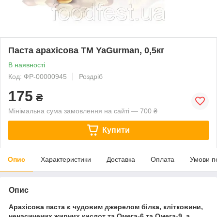
Паста арахісова ТМ YaGurman, 0,5кг
В наявності
Код: ФР-00000945
Роздріб
175
₴
Мінімальна сума замовлення на сайті — 700 ₴
Купити
Опис
Характеристики
Доставка
Оплата
Умови п
Опис
Арахісова паста є чудовим джерелом білка, клітковини,
ненасичених жирних кислот та Омега-6 та Омега-9, а