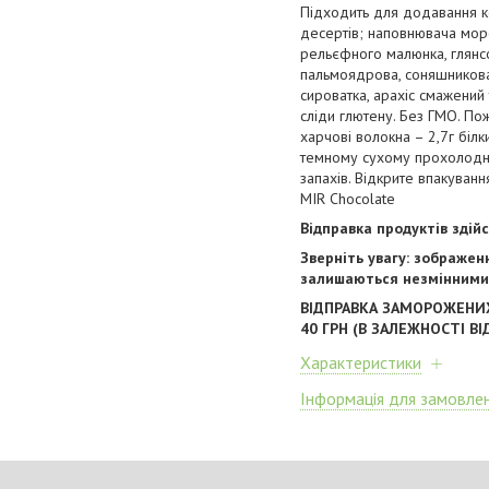
Підходить для додавання ко
десертів; наповнювача моро
рельєфного малюнка, глянсо
пальмоядрова, соняшникова
сироватка, арахіс смажений 
сліди глютену. Без ГМО. Пожи
харчові волокна – 2,7г білк
темному сухому прохолодном
запахів. Відкрите впакуванн
MIR Chocolate
Відправка продуктів зді
Зверніть увагу: зображен
залишаються незмінними
ВІДПРАВКА ЗАМОРОЖЕНИ
40 ГРН (В ЗАЛЕЖНОСТІ ВІ
Характеристики
Інформація для замовле