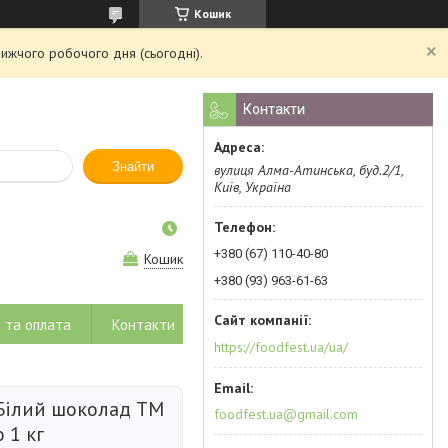
Кошик
ижчого робочого дня (сьогодні).
Контакти
Знайти
вулиця Алма-Атинська, буд.2/1,
Київ, Україна
+380 (67) 110-40-80
Кошик
+380 (93) 963-61-63
 та оплата
Контакти
https://foodfest.ua/ua/
Білий шоколад ТМ
foodfest.ua@gmail.com
 1 кг