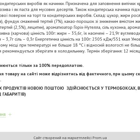
ндитерських виробів як начинки. Призначена для заповнення випічки: кр
зива і як паста для мусових десертів. Також кондитерська начинка під
вої поверхні на торт та кондитерських виробів. Склад: цукор, жири росл
), фундук смажений тертий (7%), какао-порошок зі зниженим вмістом ж
тертий (2,5%), лецитин), ароматизатор Горіх-Нутелла, сіль кухонна, арома
вна (харчова) цінність 100г: жири – 35,6г, їх насичені – 21,9г вуглеводи
и – 3,7г сіль – 0,3г Енергетична цінність на 100г: 2305 кДж/551 ккал Умов
у місці при температурі не більше 18 °C і відносній вологості не біл
я рекомендується зберігати в холодильнику. Термін зберігання: 12 місяці
йснюється тільки за 100% передоплатою.
ня товару на сайті може відрізнятись від фактичного, при цьому ск
.
Х ПРОДУКТІВ НОВОЮ ПОШТОЮ ЗДІЙСНЮЄТЬСЯ У ТЕРМОБОКСАХ, В
Д ГАБАРИТІВ)
ння
Сайт створений на маркетплейсі
Prom.ua