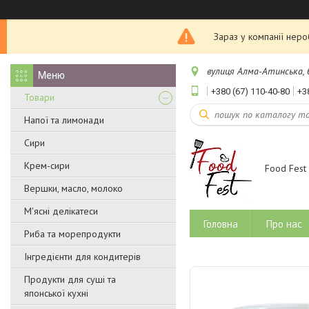
Зараз у компанії нер
вулиця Алма-Атинська, бу
+380 (67) 110-40-80
+3
Товари
Напої та лимонади
Сири
Крем-сири
Food Fest
Вершки, масло, молоко
М'ясні делікатеси
Головна
Про нас
Риба та морепродукти
Інгредієнти для кондитерів
Продукти для суші та
японської кухні