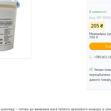
В наявності
Код:
ФР-0000
205 ₴
Мінімальна су
700 ₴
Ку
+380 (67) 1
передбачено 
даного товару
й шоколад – готова до вживання маса теплого кремового кольору зі см