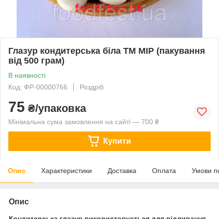
Глазур кондитерська біла ТМ МІР (пакування
від 500 грам)
В наявності
Код: ФР-00000766
Роздріб
75
₴/упаковка
Мінімальна сума замовлення на сайті — 700 ₴
Купити
Опис
Характеристики
Доставка
Оплата
Умови п
Опис
Кондитерська глазур використовується для відливання