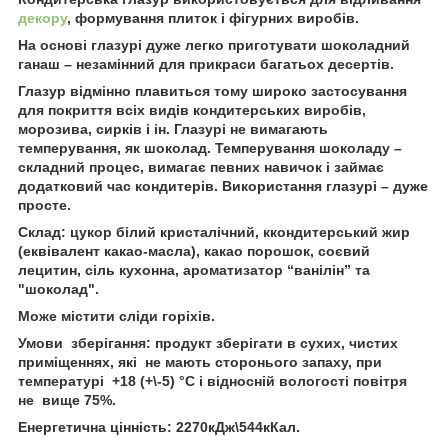
декору
, формування плиток і фігурних виробів.
На основі глазурі дуже легко приготувати шоколадний
ганаш – незамінний для прикраси багатьох десертів.
Глазур відмінно плавиться тому широко застосування
для покриття всіх видів кондитерських виробів,
морозива, сирків і ін. Глазурі не вимагають
темперування, як шоколад. Темперування шоколаду –
складний процес, вимагає певних навичок і займає
додатковий час кондитерів. Використання глазурі – дуже
просте.
Склад: цукор білий кристалічний, ккондитерський жир
(еквівалент какао-масла), какао порошок, соєвий
лецитин, сіль кухонна, ароматизатор “ванілін” та
"шоколад".
Може містити сліди горіхів.
Умови зберігання: продукт зберігати в сухих, чистих
приміщеннях, які не мають сторонього запаху, при
температурі +18 (+\-5) °C і відносній вологості повітря
не вище 75%.
Енергетична цінність: 2270кДж\544кКал.