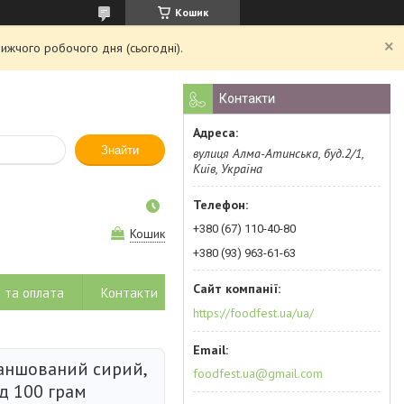
Кошик
ижчого робочого дня (сьогодні).
Контакти
Знайти
вулиця Алма-Атинська, буд.2/1,
Київ, Україна
+380 (67) 110-40-80
Кошик
+380 (93) 963-61-63
 та оплата
Контакти
https://foodfest.ua/ua/
аншований сирий,
foodfest.ua@gmail.com
ід 100 грам