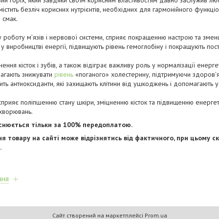
ий горіх, який завдяки своїм корисним властивостям давно заслужив лю
істить безліч корисних нутрієнтів, необхідних для гармонійного функціо
 смак.
 роботу м’язів і нервової системи, сприяє покращенню настрою та зме
 у виробництві енергії, підвищують рівень гемоглобіну і покращують пос
ня кісток і зубів, а також відіграє важливу роль у нормалізації енерге
магають знижувати
рівень
«поганого» холестерину, підтримуючи здоров'я
ить антиоксиданти, які захищають клітини від ушкоджень і допомагають у
прияє поліпшенню стану шкіри, зміцненню кісток та підвищенню енергет
хворювань.
йснюється тільки за 100% передоплатою.
ня товару на сайті може відрізнятись від фактичного, при цьому ск
.
ння
Сайт створений на маркетплейсі
Prom.ua