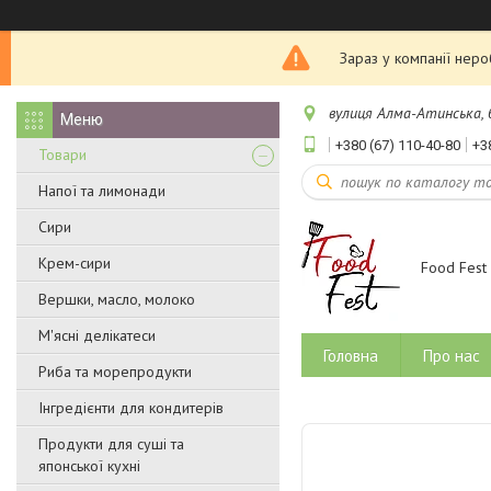
Зараз у компанії нер
вулиця Алма-Атинська, бу
+380 (67) 110-40-80
+3
Товари
Напої та лимонади
Сири
Крем-сири
Food Fest
Вершки, масло, молоко
М'ясні делікатеси
Головна
Про нас
Риба та морепродукти
Інгредієнти для кондитерів
Продукти для суші та
японської кухні