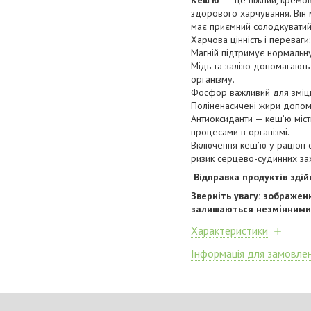
Кешʼю
— це ніжний, кремов
здорового харчування. Він м
має приємний солодкуватий
Харчова цінність і переваги:
Магній підтримує нормальну
Мідь та залізо допомагають
організму.
Фосфор важливий для зміцнен
Поліненасичені жири допо
Антиоксиданти — кешʼю міст
процесами в організмі.
Включення кешʼю у раціон с
ризик серцево-судинних за
Відправка продуктів зді
Зверніть увагу: зображен
залишаються незмінними
Характеристики
Інформація для замовле