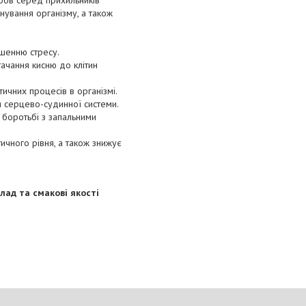
бов серед прихильників
нування організму, а також
ншенню стресу.
тачання кисню до клітин
тичних процесів в організмі.
 серцево-судинної системи.
 боротьбі з запальними
ичного рівня, а також знижує
лад та смакові якості