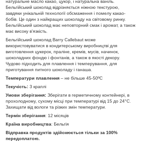
натуральне масло какао, цукор, і натуральна ваніль.
Бельгійський шоколад відрізняється ніжною текстурою,
завдяки унікальній технології обсмаження і помелу какао-
бобів. Це один з найкращих шоколаду на світовому ринку.
Бельгійський шоколад має неповторний смак і аромат, а також
має високу в'язкість.
Бельгійський шоколад Barry Callebaut може
використовуватися в кондитерському виробництві для
виготовлення цукерок, праліне, кремів, мусів, начинок,
шоколадних фондю і фонтанів, а також в якості декору.
Чудово підходить для плавлення і темперування, для
приготування питного шоколаду і ганаша.
Температури плавлення
– не більше 45-50ºС
Текучість:
3 краплі
Умови зберігання:
Зберігати в герметичному контейнері, в
прохолодному, сухому місці при температурі від 15 до 24°С.
Захищати від вологи та різких змін температури.
Термін зберігання
: 12 місяців
Країна виробництва
: Бельгія
Відправка продуктів здійснюється тільки за 100%
передоплатою.