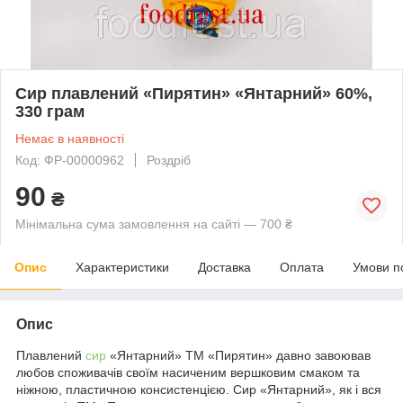
Сир плавлений «Пирятин» «Янтарний» 60%,
330 грам
Немає в наявності
Код: ФР-00000962
Роздріб
90
₴
Мінімальна сума замовлення на сайті — 700 ₴
Опис
Характеристики
Доставка
Оплата
Умови п
Опис
Плавлений
сир
«Янтарний» ТМ «Пирятин» давно завоював
любов споживачів своїм насиченим вершковим смаком та
ніжною, пластичною консистенцією. Сир «Янтарний», як і вся