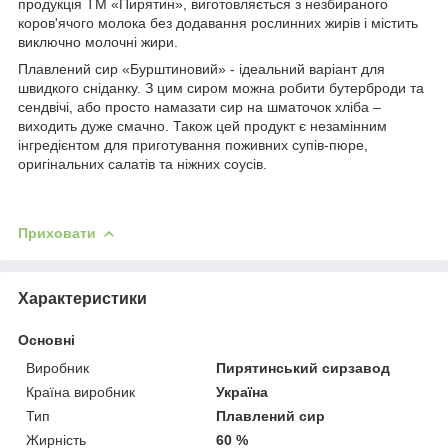
продукція ТМ «Пирятин», виготовляється з незбираного
коров'ячого молока без додавання рослинних жирів і містить
виключно молочні жири.
Плавлений сир «Бурштиновий» - ідеальний варіант для
швидкого сніданку. З цим сиром можна робити бутерброди та
сендвічі, або просто намазати сир на шматочок хліба –
виходить дуже смачно. Також цей продукт є незамінним
інгредієнтом для приготування поживних супів-пюре,
оригінальних салатів та ніжних соусів.
Приховати
Характеристики
Основні
Виробник
Пирятинський сирзавод
Країна виробник
Україна
Тип
Плавлений сир
Жирність
60 %