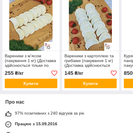
Вареники з м'ясом
Вареники з картоплею та
Куря
(пакування 1 кг) (Доставка
грибами (пакування 1 кг)
пані
здійснюється тільки по
(Доставка здійснюється
паку
м.Києву)
тільки по м.Києву)
255
145
850
₴/кг
₴/кг
Купити
Купити
Про нас
97% позитивних з 240 відгуків за рік
Працює з 15.09.2016