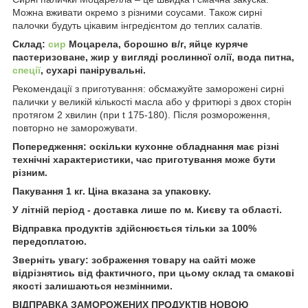
Можна вживати окремо з різними соусами. Також сирні
палочки будуть цікавим інгредієнтом до теплих салатів.
Склад:
сир
Моцарела, борошно в/г, яйце куряче
пастеризоване, жир у вигляді рослинної олії, вода питна,
спеції
, сухарі панірувальні.
Рекомендації з приготування: обсмажуйте заморожені сирні
палички у великій кількості масла або у фритюрі з двох сторін
протягом 2 хвилин (при t 175-180). Після розмороження,
повторно не заморожувати.
Попередження: оскільки кухонне обладнання має різні
технічні характеристики, час приготування може бути
різним.
Пакування 1 кг. Ціна вказана за упаковку.
У літній період - доставка лише по м. Києву та області.
Відправка продуктів здійснюється тільки за 100%
передоплатою.
Зверніть увагу: зображення товару на сайті може
відрізнятись від фактичного, при цьому склад та смакові
якості залишаються незмінними.
ВІДПРАВКА ЗАМОРОЖЕНИХ ПРОДУКТІВ НОВОЮ