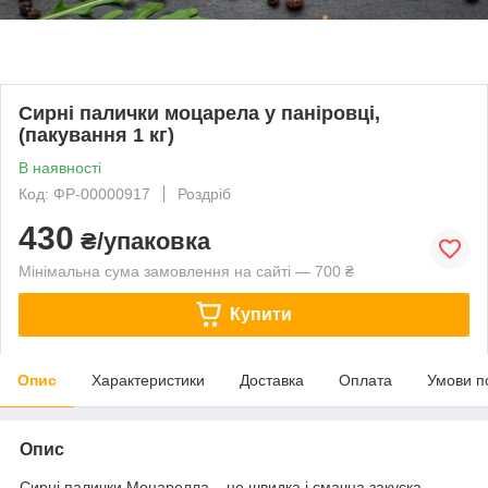
Сирні палички моцарела у паніровці,
(пакування 1 кг)
В наявності
Код: ФР-00000917
Роздріб
430
₴/упаковка
Мінімальна сума замовлення на сайті — 700 ₴
Купити
Опис
Характеристики
Доставка
Оплата
Умови п
Опис
Сирні палички Моцарелла – це швидка і смачна закуска.