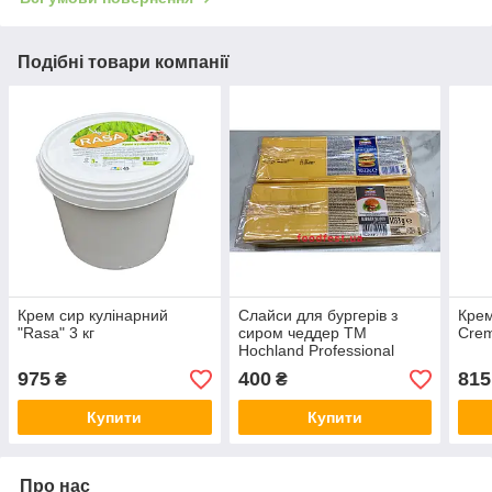
Подібні товари компанії
Крем сир кулінарний
Слайси для бургерів з
Крем
"Rasa" 3 кг
сиром чеддер ТМ
Crem
Hoсhland Professional
1,033 кг
975
400
815
₴
₴
Купити
Купити
Про нас