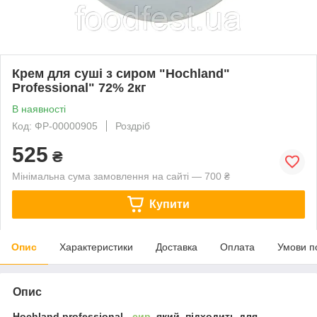
Крем для суші з сиром "Hochland"
Professional" 72% 2кг
В наявності
Код: ФР-00000905
Роздріб
525
₴
Мінімальна сума замовлення на сайті — 700 ₴
Купити
Опис
Характеристики
Доставка
Оплата
Умови п
Опис
Hochland professional -
сир
, який, підходить для