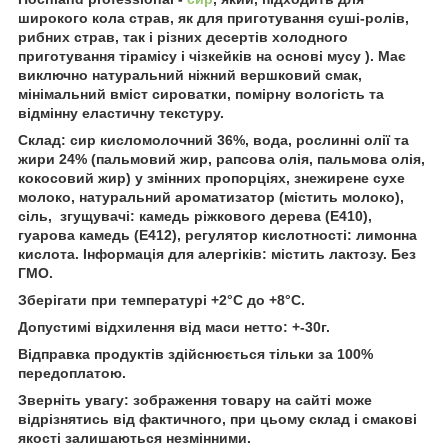
широкого кола страв, як для приготування суші-ролів,
рибних страв, так і різних десертів холодного
приготування тірамісу і чізкейків на основі мусу ). Має
виключно натуральний ніжний вершковий смак,
мінімальний вміст сироватки, помірну вологість та
відмінну еластичну текстуру.
Склад: сир кисломолочний 36%, вода, рослинні олії та
жири 24% (пальмовий жир, рапсова олія, пальмова олія,
кокосовий жир) у змінних пропорціях, знежирене сухе
молоко, натуральний ароматизатор (містить молоко),
сіль, згущувачі: камедь ріжкового дерева (Е410),
гуарова камедь (Е412), регулятор кислотності: лимонна
кислота. Інформація для алергіків: містить лактозу. Без
ГМО.
Зберігати при температурі +2°C до +8°C.
Допустимі відхилення від маси нетто: +-30г.
Відправка продуктів здійснюється тільки за 100%
передоплатою
.
Зверніть увагу: зображення товару на сайті може
відрізнятись від фактичного, при цьому склад і смакові
якості залишаються незмінними.