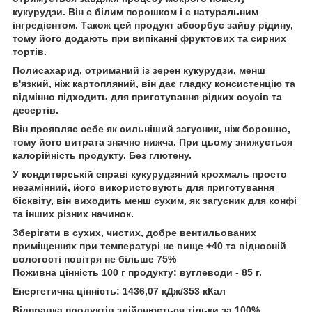
кукурудзи. Він є білим порошком і є натуральним
інгредієнтом. Також цей продукт абсорбує зайву рідину,
тому його додають при випіканні фруктових та сирних
тортів.
Полисахарид, отриманий із зерен кукурудзи, менш
в'язкий, ніж картопляний, він дає гладку консистенцію та
відмінно підходить для приготування рідких соусів та
десертів.
Він проявляє себе як сильніший загусник, ніж борошно,
тому його витрата значно нижча. При цьому знижується
калорійність продукту. Без глютену.
У кондитерській справі кукурудзяний крохмаль просто
незамінний, його використовують для приготування
бісквіту, він виходить менш сухим, як загусник для конфі
та інших різних начинок.
Зберігати в сухих, чистих, добре вентильованих
приміщеннях при температурі не вище +40 та відносній
вологості повітря не більше 75%
Поживна цінність 100 г продукту: вуглеводи - 85 г.
Енергетична цінність: 1436,07 кДж/353 кКал
Відправка продуктів здійснюється тільки за 100%