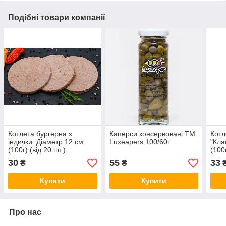
Подібні товари компанії
Котлета бургерна з
Каперси консервовані ТМ
Котл
індички. Діаметр 12 см
Luxeapers 100/60г
"Кла
(100г) (від 20 шт.)
(100г
(Доставка здійснюється
(Дос
30
55
33
₴
₴
тільки по м.Києву)
тіль
Купити
Купити
Про нас