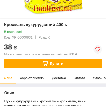
Крохмаль кукурудзяний 400 г.
В наявності
Код: ФР-00000831
Роздріб
38
₴
Мінімальна сума замовлення на сайті — 700 ₴
Купити
Опис
Характеристики
Доставка
Оплата
Умови п
Опис
Сухий кукурудзяний крохмаль – крохмаль, який
отримується завдяки процесу мокрого помелу