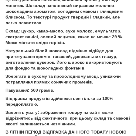
монеток. Шоколад наповнений виразним молочно-
шоколадним ароматом, солодким смаком і глянцевим
блиском. По текстурі продукт твердий і гладкий, але
легко плавитися.
Склад: цукор, какао-масло, сухе молоко, емульгатор,
екстракт ванілі, соєвий лецитин, какао не менше 29 %.
Може містити сліди горіхів.
Натуральний білий шоколад відмінно підійде для
приготування кремів, ганашей, дзеркальних глазур,
виготовлення цукерок. Його широко використовують
для фондю та шоколадних фонтанів.
Зберігати в сухому та прохолодному місці, уникаючи
потрапляння прямих сонячних променів.
Пакування: 500 грамів.
Відправка продуктів здійснюється тільки за 100%
передоплатою.
Зверніть увагу: зображення товару на сайті може
відрізнятись від фактичного, при цьому склад та смакові
якості залишаються незмінними.
В ЛІТНІЙ ПЕРІОД ВІДПРАВКА ДАННОГО ТОВАРУ НОВОЮ