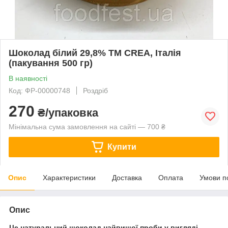
Шоколад білий 29,8% ТМ CREA, Італія
(пакування 500 гр)
В наявності
Код: ФР-00000748
Роздріб
270
₴/упаковка
Мінімальна сума замовлення на сайті — 700 ₴
Купити
Опис
Характеристики
Доставка
Оплата
Умови п
Опис
Це натуральний шоколад найвищої проби у вигляді