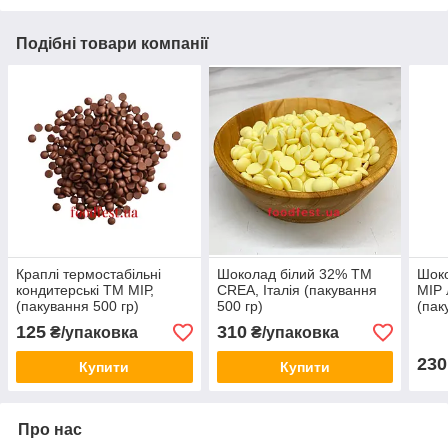
Подібні товари компанії
Краплі термостабільні
Шоколад білий 32% ТМ
Шок
кондитерські ТМ МІР,
CREA, Італія (пакування
МІР 
(пакування 500 гр)
500 гр)
(пак
125
310
₴/упаковка
₴/упаковка
230
Купити
Купити
Про нас