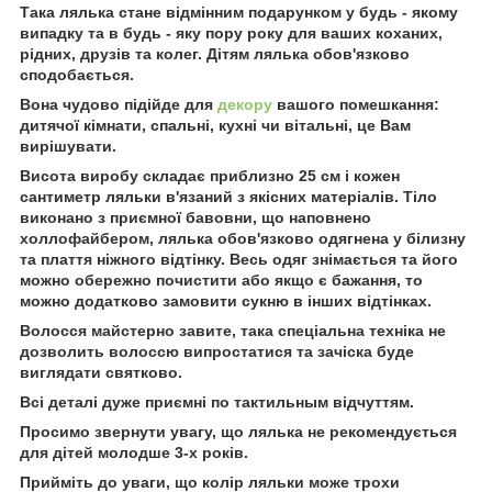
Така лялька стане відмінним подарунком у будь - якому
випадку та в будь - яку пору року для ваших коханих,
рідних, друзів та колег. Дітям лялька обов'язково
сподобається.
Вона чудово підійде для
декору
вашого помешкання:
дитячої кімнати, спальні, кухні чи вітальні, це Вам
вирішувати.
Висота виробу складає приблизно 25 см і кожен
сантиметр ляльки в'язаний з якісних матеріалів. Тіло
виконано з приємної бавовни, що наповнено
холлофайбером, лялька обов'язково одягнена у білизну
та плаття ніжного відтінку. Весь одяг знімається та його
можно обережно почистити або якщо є бажання, то
можно додатково замовити сукню в інших відтінках.
Волосся майстерно завите, така спеціальна техніка не
дозволить волоссю випростатися та зачіска буде
виглядати святково.
Всі деталі дуже приємні по тактильным відчуттям.
Просимо звернути увагу, що лялька не рекомендується
для дітей молодше 3-х років.
Прийміть до уваги, що колір ляльки може трохи