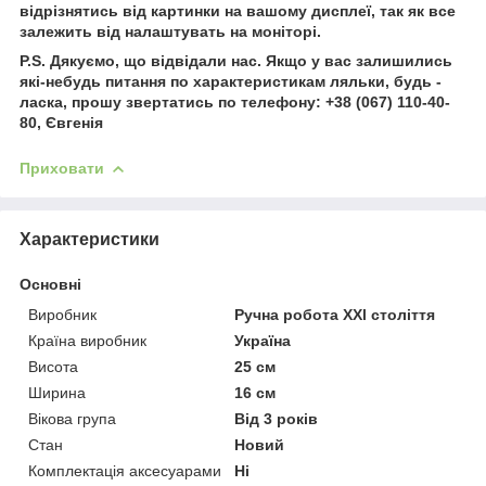
відрізнятись від картинки на вашому дисплеї, так як все
залежить від налаштувать на моніторі.
P.S. Дякуємо, що відвідали нас. Якщо у вас залишились
які-небудь питання по характеристикам ляльки, будь -
ласка, прошу звертатись по телефону: +38 (067) 110-40-
80, Євгенія
Приховати
Характеристики
Основні
Виробник
Ручна робота XXl століття
Країна виробник
Україна
Висота
25 см
Ширина
16 см
Вікова група
Від 3 років
Стан
Новий
Комплектація аксесуарами
Ні