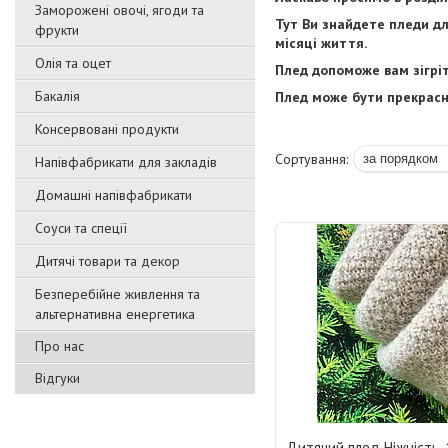
Заморожені овочі, ягоди та
Тут Ви знайдете пледи дл
фрукти
місяці життя.
Олія та оцет
Плед допоможе вам зігріт
Бакалія
Плед може бути прекрасн
Консервовані продукти
Напівфабрикати для закладів
Домашні напівфабрикати
Соуси та спеції
Дитячі товари та декор
Безперебійне живлення та
альтернативна енергетика
Про нас
Відгуки
Дитячий плед Ніжність, 