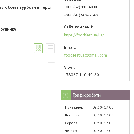
​любові і турботи в перші
+380 (67) 110-40-80
+380 (93) 963-61-63
 будинку
https://foodfest.ua/ua/
foodfest.ua@gmail.com
+38067-110-40-80
Графік роботи
Понеділок
09:30
17:00
Вівторок
09:30
17:00
Середа
09:30
17:00
Четвер
09:30
17:00