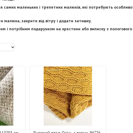
я самих маленьких і трепетних малюків, які потребують особливої ​
и малюка, закрити від вітру і додати затишку.
им і потрібним подарунком на хрестини або виписку з пологового
113*93 см
Дитячий плед Осінь з вовни, 86*76