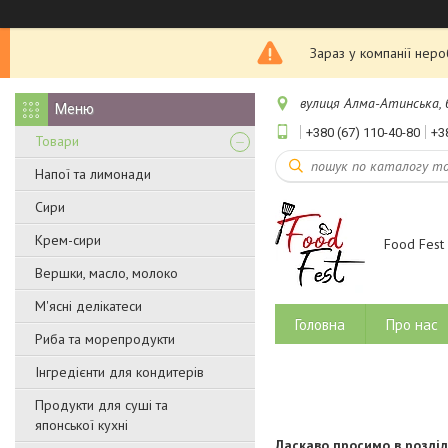
Зараз у компанії нер
вулиця Алма-Атинська, бу
+380 (67) 110-40-80
+3
Товари
Напої та лимонади
Сири
Крем-сири
Food Fest
Вершки, масло, молоко
М'ясні делікатеси
Головна
Про нас
Риба та морепродукти
Інгредієнти для кондитерів
Продукти для суші та
японської кухні
Ласкаво просимо в розділ